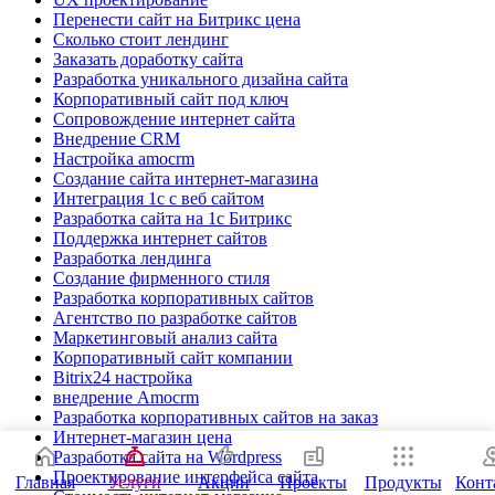
Перенести сайт на Битрикс цена
Сколько стоит лендинг
Заказать доработку сайта
Разработка уникального дизайна сайта
Корпоративный сайт под ключ
Сопровождение интернет сайта
Внедрение CRM
Настройка amocrm
Создание сайта интернет-магазина
Интеграция 1с с веб сайтом
Разработка сайта на 1с Битрикс
Поддержка интернет сайтов
Разработка лендинга
Создание фирменного стиля
Разработка корпоративных сайтов
Агентство по разработке сайтов
Маркетинговый анализ сайта
Корпоративный сайт компании
Bitrix24 настройка
внедрение Amocrm
Разработка корпоративных сайтов на заказ
Интернет-магазин цена
Разработка сайта на Wordpress
Проектирование интерфейса сайта
Главная
Услуги
Акции
Проекты
Продукты
Конт