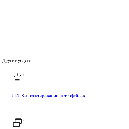
Сайт для московской юридической компании
ВАП
Другие услуги
UI/UX-проектирование интерфейсов