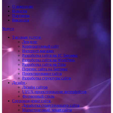
О компании
Новости
Партнеры
Вакансии
Услуги
Типовые услуги
Лендинг
Корпоративный сайт
Интернет-магазин
Разработка сайта на 1С Битрикс
Разработка сайта на WordPress
Разработка сайта на Tilda
Перенос сайта на Битрикс
Проектирование сайта
Разработка структуры сайта
Дизайн
Дизайн сайтов
UI/UX-проектирование интерфейсов
Фирменный стиль
Сопровождение сайта
Доработка существующего сайта
Маркетинговый чекап сайта