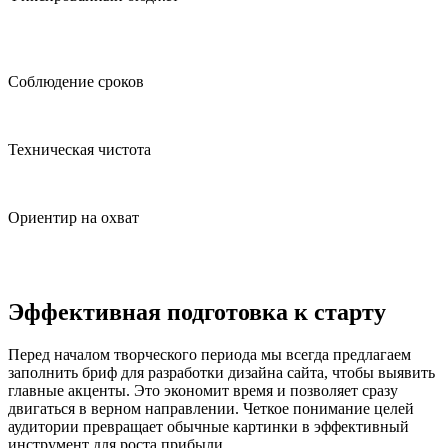
Стоимость фиксируется в документах. Вы заранее знаете
объем вложений.
Соблюдение сроков
Передаем готовые материалы строго по графику.
Техническая чистота
Готовим исходники, которые понятны любому верстальщику.
Ориентир на охват
Учитываем актуальные требования поисковых систем к
удобству интерфейсов.
Эффективная подготовка к старту
Перед началом творческого периода мы всегда предлагаем
заполнить бриф для разработки дизайна сайта, чтобы выявить
главные акценты. Это экономит время и позволяет сразу
двигаться в верном направлении. Четкое понимание целей
аудитории превращает обычные картинки в эффективный
инструмент для роста прибыли.