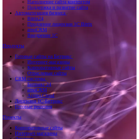
Наполнение сайта контентом
Поддержка и развитие сайта
Автоматизация бизнеса
Bitrix24
Продление лицензии 1C Bitrix
amoCRM
Внедрение 1C
Продукты
Готовые сайты на Битрикс
Интернет-магазины
Корпоративные сайты
Отраслевые сайты
CRM системы
Битрикс 24
amoCRM
Аспро.Cloud
Лицензии 1С-Битрикс
Готовые решения
Проекты
Корпоративные сайты
Интернет-магазины
Лендинг