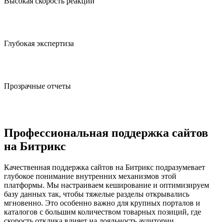
Высокая скорость реакции
Приступаем к устранению критических неполадок сразу
после их обнаружения.
Глубокая экспертиза
Работаем с самыми популярными программными
платформами.
Прозрачные отчеты
Предоставляем детальный перечень всех выполненных
технических операций.
Профессиональная поддержка сайтов
на Битрикс
Качественная поддержка сайтов на Битрикс подразумевает
глубокое понимание внутренних механизмов этой
платформы. Мы настраиваем кеширование и оптимизируем
базу данных так, чтобы тяжелые разделы открывались
мгновенно. Это особенно важно для крупных порталов и
каталогов с большим количеством товарных позиций, где
скорость отклика влияет на лояльность аудитории.